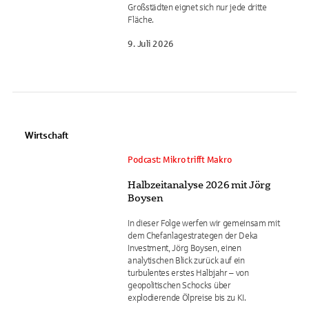
Großstädten eignet sich nur jede dritte
Fläche.
9. Juli 2026
Wirtschaft
Podcast: Mikro trifft Makro
Halbzeitanalyse 2026 mit Jörg
Boysen
In dieser Folge werfen wir gemeinsam mit
dem Chefanlagestrategen der Deka
Investment, Jörg Boysen, einen
analytischen Blick zurück auf ein
turbulentes erstes Halbjahr – von
geopolitischen Schocks über
explodierende Ölpreise bis zu KI.