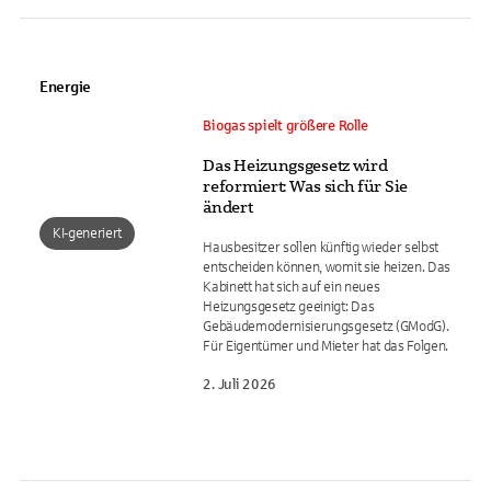
Energie
Biogas spielt größere Rolle
Das Heizungsgesetz wird
reformiert: Was sich für Sie
ändert
KI-generiert
Hausbesitzer sollen künftig wieder selbst
entscheiden können, womit sie heizen. Das
Kabinett hat sich auf ein neues
Heizungsgesetz geeinigt: Das
Gebäudemodernisierungsgesetz (GModG).
Für Eigentümer und Mieter hat das Folgen.
2. Juli 2026