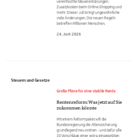
vereinfachte Steuererklärungen,
Zusatzkosten beim Online-Shopping und
mehr: Dieser Juli bringt ungewöhnliche
viele Änderungen. Die neuen Regeln
betreffen Millionen Menschen.
24. Juni 2026
Steuern und Gesetze
Große Pläne für eine stabile Rente
Rentenreform: Was jetzt auf Sie
zukommen könnte
Mit einem Reformpaket will die
Bundesregierung die Alterssicherung
grundlegend neu ordnen - und dafür alle
33 Vorschläge einer extra eingesetzten