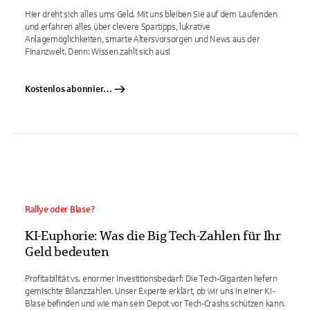
Hier dreht sich alles ums Geld. Mit uns bleiben Sie auf dem Laufenden
und erfahren alles über clevere Spartipps, lukrative
Anlagemöglichkeiten, smarte Altersvorsorgen und News aus der
Finanzwelt. Denn: Wissen zahlt sich aus!
Kostenlos abonnieren
Rallye oder Blase?
KI-Euphorie: Was die Big Tech-Zahlen für Ihr
Geld bedeuten
Profitabilität vs. enormer Investitionsbedarf: Die Tech-Giganten liefern
gemischte Bilanzzahlen. Unser Experte erklärt, ob wir uns in einer KI-
Blase befinden und wie man sein Depot vor Tech-Crashs schützen kann.