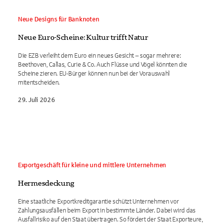
Neue Designs für Banknoten
Neue Euro-Scheine: Kultur trifft Natur
Die EZB verleiht dem Euro ein neues Gesicht – sogar mehrere:
Beethoven, Callas, Curie & Co. Auch Flüsse und Vögel könnten die
Scheine zieren. EU-Bürger können nun bei der Vorauswahl
mitentscheiden.
29. Juli 2026
Exportgeschäft für kleine und mittlere Unternehmen
Hermesdeckung
Eine staatliche Exportkreditgarantie schützt Unternehmen vor
Zahlungsausfällen beim Export in bestimmte Länder. Dabei wird das
Ausfallrisiko auf den Staat übertragen. So fördert der Staat Exporteure,