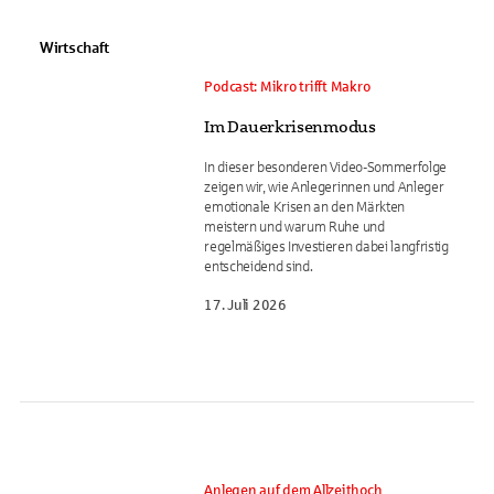
Wirtschaft
Podcast: Mikro trifft Makro
Im Dauerkrisenmodus
In dieser besonderen Video-Sommerfolge
zeigen wir, wie Anlegerinnen und Anleger
emotionale Krisen an den Märkten
meistern und warum Ruhe und
regelmäßiges Investieren dabei langfristig
entscheidend sind.
17. Juli 2026
Anlegen auf dem Allzeithoch