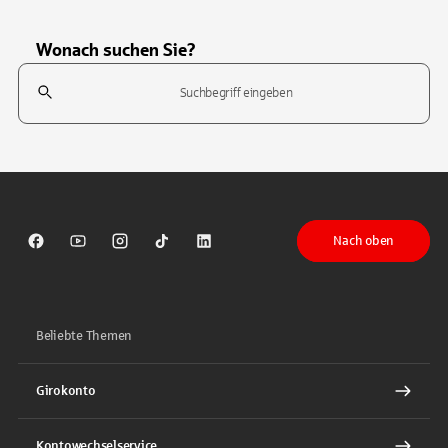
Wonach suchen Sie?
Suchfeld
Tippen Sie, um nach Themen zu suchen. Verwenden Sie die Pfeil-T
Nach oben
Sparkasse auf Facebook
Sparkasse auf Youtube
Sparkasse auf Instagram
Sparkasse auf TikTok
Sparkasse auf LinkedIn
Beliebte Themen
Girokonto
Kontowechselservice