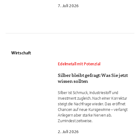
7. Juli 2026
Wirtschaft
Edelmetall mit Potenzial
Silber bleibt gefragt: Was Sie jetzt
wissen sollten
Silber ist Schmuck, Industriestoff und
Investment zugleich. Nach einer Korrektur
steigt die Nachfrage wieder. Das eröffnet
Chancen auf neue Kursgewinne – verlangt
Anlegern aber starke Nerven ab.
Zumindest zeitweise.
2. Juli 2026