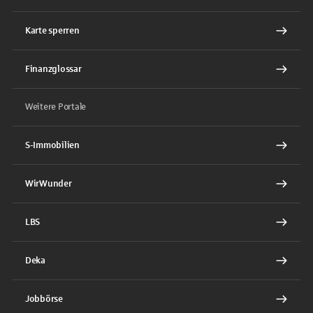
Karte sperren
Finanzglossar
Weitere Portale
S-Immobilien
WirWunder
LBS
Deka
Jobbörse