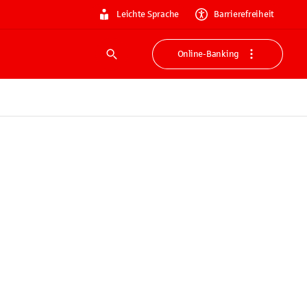
Leichte Sprache
Barrierefreiheit
Online-Banking
Suche