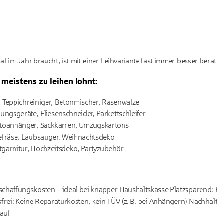
l im Jahr braucht, ist mit einer Leihvariante fast immer besser berat
 meistens zu leihen lohnt:
: Teppichreiniger, Betonmischer, Rasenwalze
ngsgeräte, Fliesenschneider, Parkettschleifer
toanhänger, Sackkarren, Umzugskartons
efräse, Laubsauger, Weihnachtsdeko
ltgarnitur, Hochzeitsdeko, Partyzubehör
haffungskosten – ideal bei knapper Haushaltskasse Platzsparend: K
frei: Keine Reparaturkosten, kein TÜV (z. B. bei Anhängern) Nachha
auf