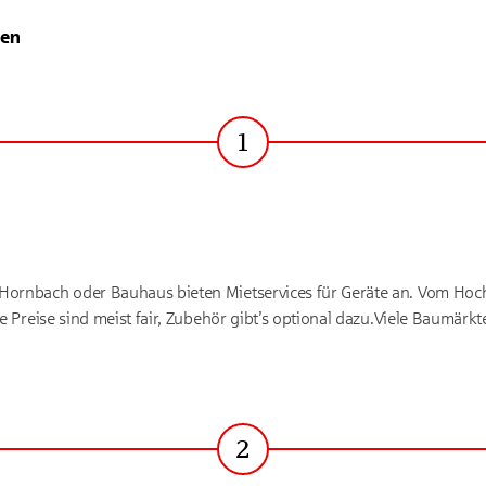
hen
1
Schritt
 Hornbach oder Bauhaus bieten Mietservices für Geräte an. Vom Hoch
Die Preise sind meist fair, Zubehör gibt’s optional dazu.Viele Baumärk
2
Schritt