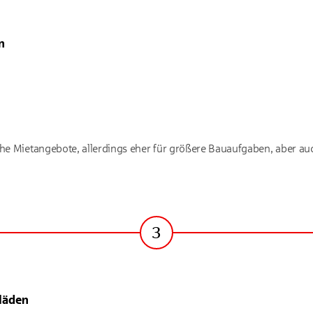
n
che Mietangebote, allerdings eher für größere Bauaufgaben, aber au
3
Schritt
hläden