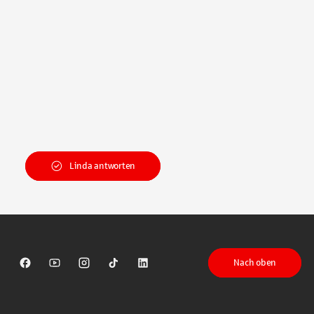
Linda antworten
Nach oben
Sparkasse auf Facebook
Sparkasse auf Youtube
Sparkasse auf Instagram
Sparkasse auf TikTok
Sparkasse auf LinkedIn