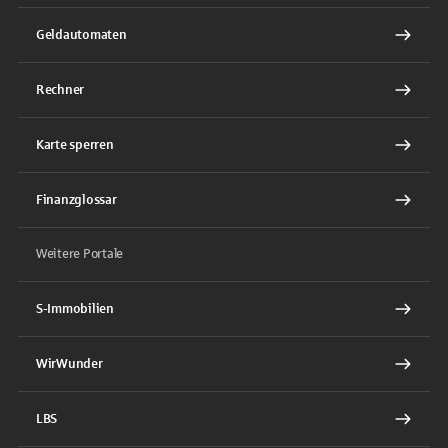
Geldautomaten
Rechner
Karte sperren
Finanzglossar
Weitere Portale
S-Immobilien
WirWunder
LBS