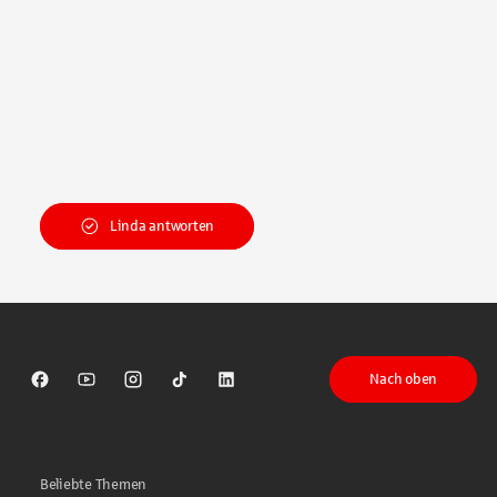
Linda antworten
Nach oben
Sparkasse auf Facebook
Sparkasse auf Youtube
Sparkasse auf Instagram
Sparkasse auf TikTok
Sparkasse auf LinkedIn
Beliebte Themen