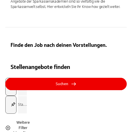
Angebote der Sparkassenakademien sind so vielfältig wie die
Sparkassenwelt selbst. Hier entwickeln Sie Ihr Know-how gezielt weiter.
Finde den Job nach deinen Vorstellungen.
Stellenangebote finden
Suchfeld
Tippen Sie, um nach Themen zu suchen. Verwenden Sie die Pfeil-T
Tippen Sie, um nach Themen zu suchen. Verwenden Sie die Pfeil-T
Suchen
Suchfeld
Weitere
Filter