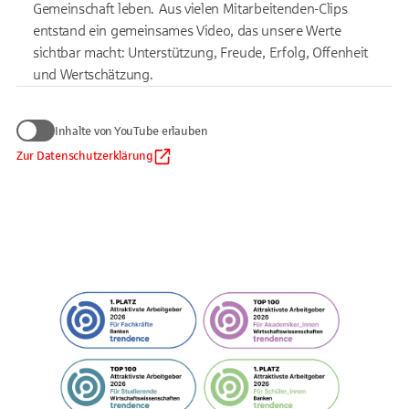
Gemeinschaft leben.
Aus vielen Mitarbeitenden-Clips
entstand ein gemeinsames Video, das unsere Werte
sichtbar macht: Unterstützung, Freude, Erfolg, Offenheit
und Wertschätzung.
Wir benötigen Ihre Zustimmung
Inhalte von YouTube erlauben
zum Anzeigen von YouTube-Videos
Daten werden nur an Google übermittelt, soweit dies für die
Zur Datenschutzerklärung
Inhalte von YouTube erlauben
Einbindung von YouTube erforderlich ist. Informationen finden
Sie
in unserem Datenschutzhinweis
.
Auf die Verarbeitung der Daten durch Google haben wir keinen
Einfluss. Google übermittelt Ihre Daten möglicherweise in
Länder ohne der EU gleichwertiges Datenschutzniveau (z. B.
USA). Informationen finden Sie
in der Google-
Datenschutzerklärung.