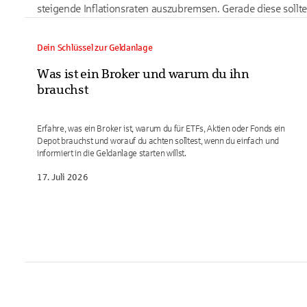
steigende Inflationsraten auszubremsen. Gerade diese sollten
Dein Schlüssel zur Geldanlage
Was ist ein Broker und warum du ihn
brauchst
Erfahre, was ein Broker ist, warum du für ETFs, Aktien oder Fonds ein
Depot brauchst und worauf du achten solltest, wenn du einfach und
informiert in die Geldanlage starten willst.
17. Juli 2026