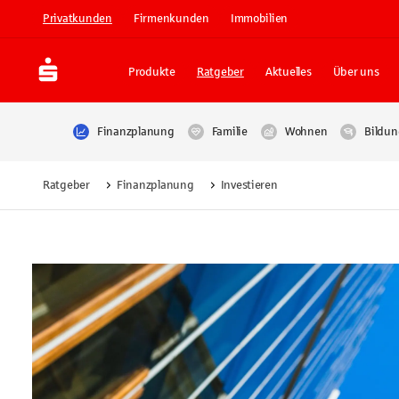
Privatkunden
Firmenkunden
Immobilien
Produkte
Ratgeber
Aktuelles
Über uns
Finanzplanung
Familie
Wohnen
Bildun
Ratgeber
Finanzplanung
Investieren