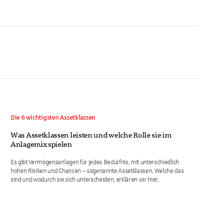
Die 6 wichtigsten Assetklassen
Was Assetklassen leisten und welche Rolle sie im
Anlagemix spielen
Es gibt Vermögensanlagen für jedes Bedürfnis, mit unterschiedlich
hohen Risiken und Chancen – sogenannte Assetklassen. Welche das
sind und wodurch sie sich unterscheiden, erklären wir hier.