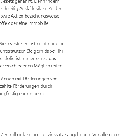
h Assets genannt. Denn indem
ichzeitig Ausfallrisiken. Zu den
 sowie Aktien beziehungsweise
ffe oder eine Immobilie
 investieren, ist nicht nur eine
 unterstützen Sie gern dabei, Ihr
tfolio ist immer eines, das
ie verschiedenen Möglichkeiten.
 können mit Förderungen von
ezahlte Förderungen durch
ngfristig enorm beim
Zentralbanken ihre Leitzinssätze angehoben. Vor allem, um