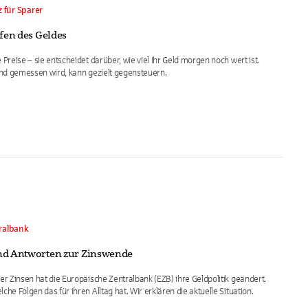
 für Sparer
pfen des Geldes
 Preise – sie entscheidet darüber, wie viel Ihr Geld morgen noch wert ist.
 und gemessen wird, kann gezielt gegensteuern.
tralbank
und Antworten zur Zinswende
er Zinsen hat die Europäische Zentralbank (EZB) ihre Geldpolitik geändert.
che Folgen das für ihren Alltag hat. Wir erklären die aktuelle Situation.