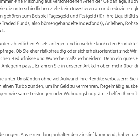
st immer eine Mischung aus verschiedenen Arten der Geldanlage, auc
 Sie die unterschiedlichen Ziele beim Investieren ab und reduzieren gle
gehören zum Beispiel Tagesgeld und Festgeld (für Ihre Liquidität)
 Traded Funds, also börsengehandelte Indexfonds), Anleihen, Rohsto
ds.
nterschiedlichen Assets anlegen und in welche konkreten Produkte Sie
pfrage. Ob Sie eher risikofreudig oder sicherheitsorientiert sind: Wir
lichen Bedürfnisse und Wünsche maßzuschneidern. Denn ein gutes Por
r Anlegerin passt. Erfahren Sie in unseren Artikeln oben mehr über d
ie unter Umständen ohne viel Aufwand Ihre Rendite verbessern: Sie
n einen Turbo zünden, um Ihr Geld zu vermehren. Regelmäßig ausb
genswirksame Leistungen oder Wohnungsbauprämie helfen Ihnen la
derungen. Aus einem lang anhaltenden Zinstief kommend, haben die 