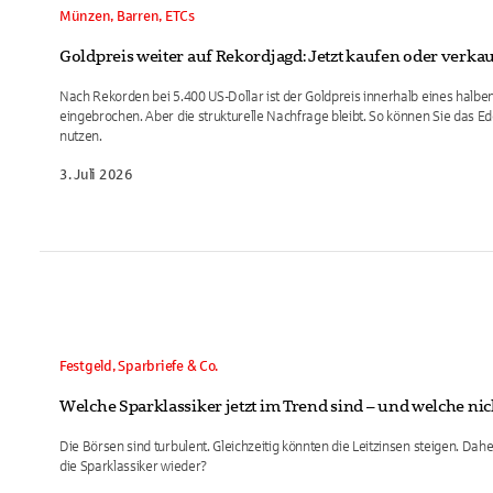
Münzen, Barren, ETCs
Goldpreis weiter auf Rekordjagd: Jetzt kaufen oder verka
Nach Rekorden bei 5.400 US-Dollar ist der Goldpreis innerhalb eines halben
eingebrochen. Aber die strukturelle Nachfrage bleibt. So können Sie das Ed
nutzen.
3. Juli 2026
Festgeld, Sparbriefe & Co.
Welche Sparklassiker jetzt im Trend sind – und welche nic
Die Börsen sind turbulent. Gleichzeitig könnten die Leitzinsen steigen. Daher
die Sparklassiker wieder?