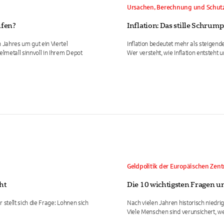
Ursachen, Berechnung und Schutz
ufen?
Inflation: Das stille Schrum
 Jahres um gut ein Viertel
Inflation bedeutet mehr als steigende
elmetall sinnvoll in Ihrem Depot
Wer versteht, wie Inflation entsteht
Geldpolitik der Europäischen Zen
ht
Die 10 wichtigsten Fragen 
 stellt sich die Frage: Lohnen sich
Nach vielen Jahren historisch niedrig
Viele Menschen sind verunsichert, wel