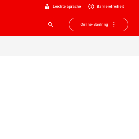
Leichte Sprache
Barrierefreiheit
Online-Banking
Suche