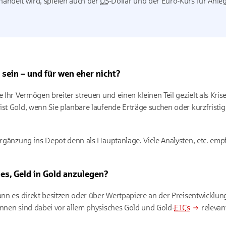
andelt wird, spielen auch der
US
-Dollar und der Euro-Kurs für Anle
 sein – und für wen eher nicht?
e Ihr Vermögen breiter streuen und einen kleinen Teil gezielt als Kris
ist Gold, wenn Sie planbare laufende Erträge suchen oder kurzfristig
 Ergänzung ins Depot denn als Hauptanlage. Viele Analysten, etc. em
es, Geld in Gold anzulegen?
ann es direkt besitzen oder über Wertpapiere an der Preisentwicklun
innen sind dabei vor allem physisches Gold und Gold-
ETC
s
relevan