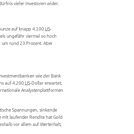
rfnis vieler Investoren wider.
einunze auf knapp 4.100
US
-
reis ungefähr viermal so hoch
u: um rund 23 Prozent. Aber
Investment
banken wie der
Bank
chs auf 4.200
US
-Dollar erwartet,
ernationale Analystenplattformen
itische Spannungen, sinkende
ge mit laufender Rendite hat Gold
deshalb vor allem auf Werterhalt,