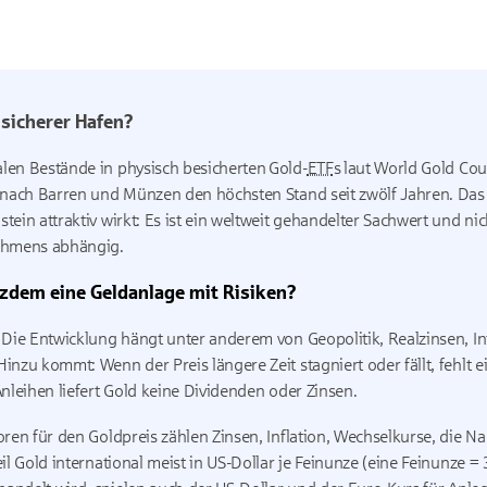
 sicherer Hafen?
len Bestände in physisch besicherten Gold-
ETF
s laut
World Gold Cou
 nach Barren und Münzen den höchsten Stand seit zwölf Jahren. Das e
tein attraktiv wirkt: Es ist ein weltweit gehandelter Sachwert und n
ehmens abhängig.
zdem eine Geldanlage mit Risiken?
 Die Entwicklung hängt unter anderem von Geopolitik, Realzinsen, I
inzu kommt: Wenn der Preis längere Zeit stagniert oder fällt, fehlt e
nleihen liefert Gold keine Dividenden oder Zinsen.
oren für den Goldpreis zählen Zinsen, Inflation, Wechselkurse, die 
il Gold international meist in US-Dollar je Feinunze (eine Feinunze 