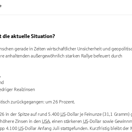
e
t die aktuelle Situation?
nschen gerade in Zeiten wirtschaftlicher Unsicherheit und geopoliti
hre anhaltenden außergewöhnlich starken
Rallye
befeuert durch
,
nd
edriger Realzinsen
rastisch zurückgegangen: um 26 Prozent.
6 in der Spitze auf rund 5.400
US
-Dollar je Feinunze (31,1 Gramm) 
r höhere Zinsen in den
USA
, einen stärkeren
US
-Dollar sowie Gewinn
napp 4.100
US
-Dollar Anfang Juli stattgefunden. Kurzfristig bleibt der 