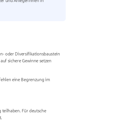
ger und Anlegerinnen in
en- oder Diversifikationsbaustein
 auf sichere Gewinne setzen
pfehlen eine Begrenzung im
g teilhaben. Für deutsche
t.