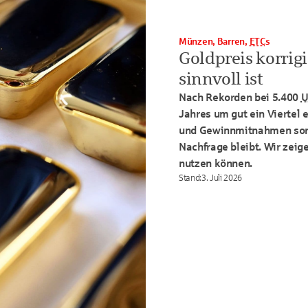
Münzen, Barren,
ETC
s
Goldpreis korrig
sinnvoll ist
Nach Rekorden bei 5.400
U
Jahres um gut ein Viertel 
und Gewinnmitnahmen sorge
Nachfrage bleibt. Wir zeig
nutzen können.
Stand
:
3. Juli 2026