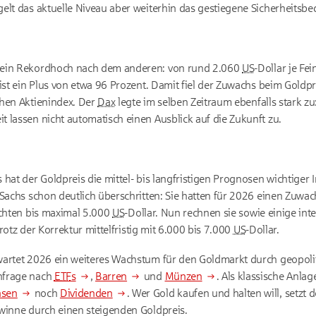
lt das aktuelle Niveau aber weiterhin das gestiegene Sicherheitsbedü
 ein Rekordhoch nach dem anderen: von rund 2.060
US
-Dollar je F
 ist ein Plus von etwa 96 Prozent. Damit fiel der Zuwachs beim Goldp
chen Aktienindex. Der
Dax
legte im selben Zeitraum ebenfalls stark z
 lassen nicht automatisch einen Ausblick auf die Zukunft zu.
hat der Goldpreis die mittel- bis langfristigen Prognosen wichtiger
chs schon deutlich überschritten: Sie hatten für 2026 einen Zuwa
ichten bis maximal 5.000
US
-Dollar. Nun rechnen sie sowie einige int
rotz der Korrektur mittelfristig mit 6.000 bis 7.000
US
-Dollar.
artet 2026 ein weiteres Wachstum für den Goldmarkt durch geopol
hfrage nach
ETF
s
,
Barren
und
Münzen
. Als klassische Anla
nsen
noch
Dividenden
. Wer Gold kaufen und halten will, setzt 
winne durch einen steigenden Goldpreis.