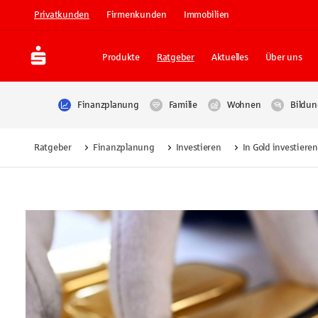
Privatkunden
Firmenkunden
Immobilien
Produkte
Ratgeber
Aktuelles
Über uns
Finanzplanung
Familie
Wohnen
Bildun
Ratgeber
Finanzplanung
Investieren
In Gold investieren