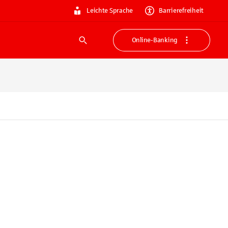
Leichte Sprache
Barrierefreiheit
Online-Banking
Suche