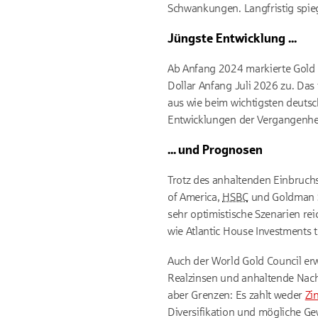
Schwankungen. Langfristig spiege
Jüngste Entwicklung ...
Ab Anfang 2024 markierte Gold
Dollar Anfang Juli 2026 zu. Das
aus wie beim wichtigsten deuts
Entwicklungen der Vergangenheit
... und Prognosen
Trotz des anhaltenden Einbruchs 
of America
,
HSBC
und Goldman Sa
sehr optimistische Szenarien re
wie
Atlantic House Investments
t
Auch der
World Gold Council
erw
Realzinsen und anhaltende Nac
aber Grenzen: Es zahlt weder
Zi
Diversifikation und mögliche Ge