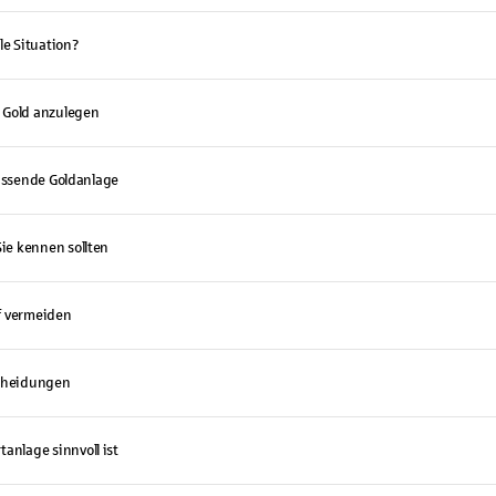
lle Situation?
n Gold anzulegen
 passende Goldanlage
ie kennen sollten
uf vermeiden
tscheidungen
anlage sinnvoll ist