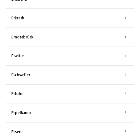
Erkrath
Erndtebrück
Erwitte
Eschweiler
Eslohe
Espelkamp
Essen