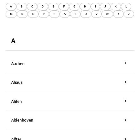
A
B
C
D
E
F
G
H
I
J
K
L
M
N
O
P
R
S
T
U
V
W
X
Z
A
Aachen
Ahaus
Ahlen
Aldenhoven
Alfter