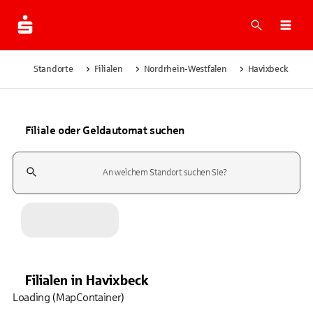
Suche
Navi
Standorte
Filialen
Nordrhein-Westfalen
Havixbeck
Filiale oder Geldautomat suchen
Suchfeld
Filialen
in
Havixbeck
Loading (MapContainer)