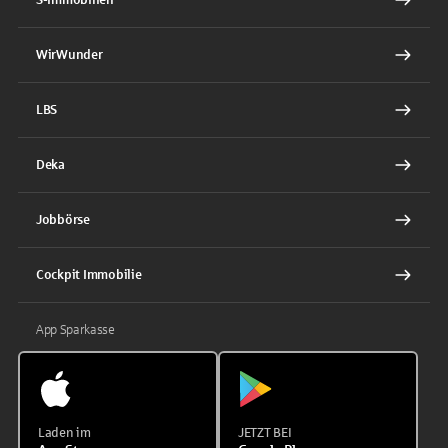
WirWunder
LBS
Deka
Jobbörse
Cockpit Immobilie
App Sparkasse
Laden im
JETZT BEI