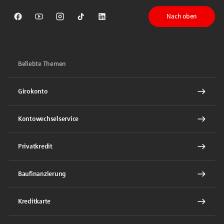
Nach oben
Sparkasse auf Facebook
Sparkasse auf Youtube
Sparkasse auf Instagram
Sparkasse auf TikTok
Sparkasse auf LinkedIn
Beliebte Themen
Girokonto
Kontowechselservice
Privatkredit
Baufinanzierung
Kreditkarte