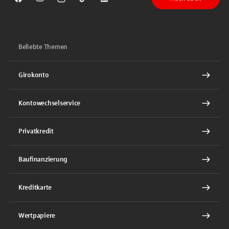
Sparkasse auf Facebook
Sparkasse auf Youtube
Sparkasse auf Instagram
Sparkasse auf TikTok
Sparkasse auf LinkedIn
Beliebte Themen
Girokonto
Kontowechselservice
Privatkredit
Baufinanzierung
Kreditkarte
Wertpapiere