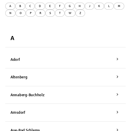
A
B
C
D
E
F
G
H
J
K
L
M
N
O
P
R
S
T
W
Z
A
Adorf
Altenberg
Annaberg-Buchholz
Arnsdorf
Aue-Bad Schlema