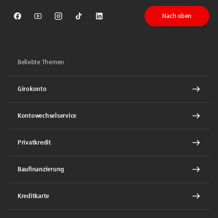
Nach oben
Sparkasse auf Facebook
Sparkasse auf Youtube
Sparkasse auf Instagram
Sparkasse auf TikTok
Sparkasse auf LinkedIn
Beliebte Themen
Girokonto
Kontowechselservice
Privatkredit
Baufinanzierung
Kreditkarte