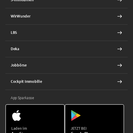
WirWunder
LBS
Deka
Jobbörse
Cockpit Immobilie
App Sparkasse
Laden im
JETZT BEI