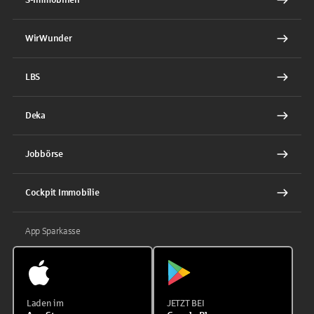
WirWunder
LBS
Deka
Jobbörse
Cockpit Immobilie
App Sparkasse
Laden im
JETZT BEI