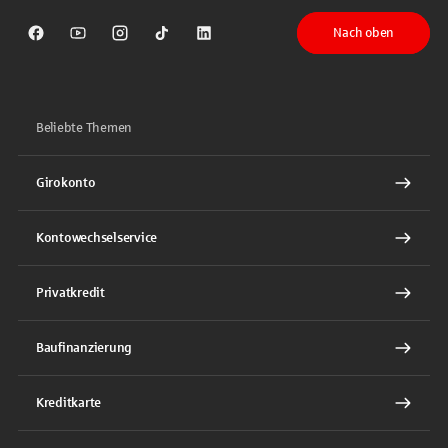
Nach oben
Sparkasse auf Facebook
Sparkasse auf Youtube
Sparkasse auf Instagram
Sparkasse auf TikTok
Sparkasse auf LinkedIn
Beliebte Themen
Girokonto
Kontowechselservice
Privatkredit
Baufinanzierung
Kreditkarte