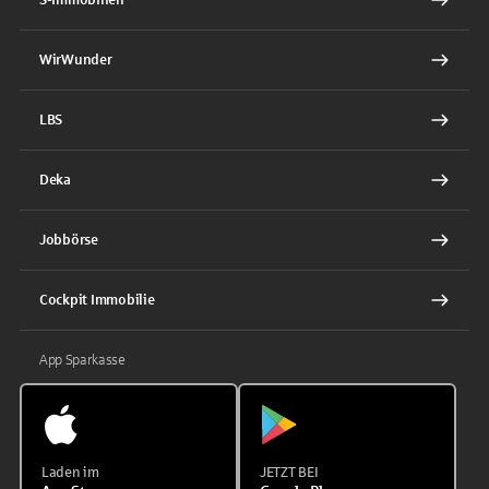
WirWunder
LBS
Deka
Jobbörse
Cockpit Immobilie
App Sparkasse
Laden im
JETZT BEI