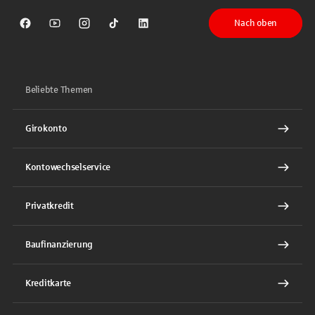
Nach oben
Sparkasse auf Facebook
Sparkasse auf Youtube
Sparkasse auf Instagram
Sparkasse auf TikTok
Sparkasse auf LinkedIn
Beliebte Themen
Girokonto
Kontowechselservice
Privatkredit
Baufinanzierung
Kreditkarte