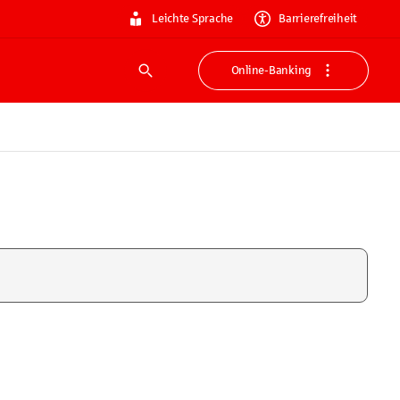
Leichte Sprache
Barrierefreiheit
Online-Banking
Suche