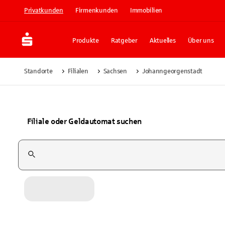
Privatkunden
Firmenkunden
Immobilien
Produkte
Ratgeber
Aktuelles
Über uns
Standorte
Filialen
Sachsen
Johanngeorgenstadt
Filiale oder Geldautomat suchen
Suchfeld