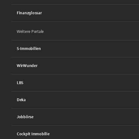
Finanzglossar
Weitere Portale
S-Immobilien
WirWunder
LBS
Deka
Jobbörse
Cockpit Immobilie