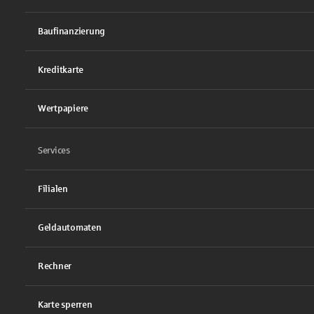
Baufinanzierung
Kreditkarte
Wertpapiere
Services
Filialen
Geldautomaten
Rechner
Karte sperren