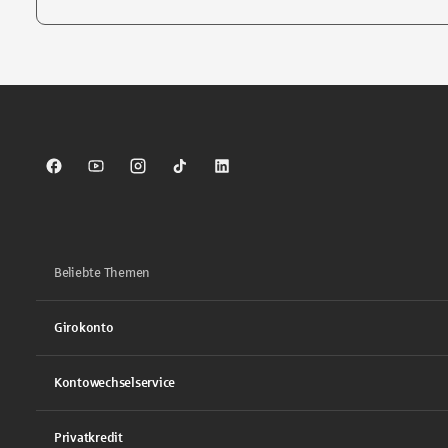
Tippen Sie, um nach Themen zu suchen. Verwenden Sie die Pfei
Sparkasse auf Facebook
Sparkasse auf Youtube
Sparkasse auf Instagram
Sparkasse auf TikTok
Sparkasse auf LinkedIn
Beliebte Themen
Girokonto
Kontowechselservice
Privatkredit