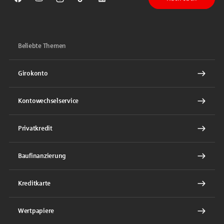
Sparkasse auf Facebook
Sparkasse auf Youtube
Sparkasse auf Instagram
Sparkasse auf TikTok
Sparkasse auf LinkedIn
Beliebte Themen
Girokonto
Kontowechselservice
Privatkredit
Baufinanzierung
Kreditkarte
Wertpapiere