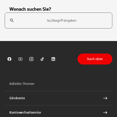
Wonach suchen Sie?
Suchfeld
Tippen Sie, um nach Themen zu suchen. Verwenden Sie die Pfeil-T
Nach oben
Sparkasse auf Facebook
Sparkasse auf Youtube
Sparkasse auf Instagram
Sparkasse auf TikTok
Sparkasse auf LinkedIn
Beliebte Themen
Girokonto
Kontowechselservice