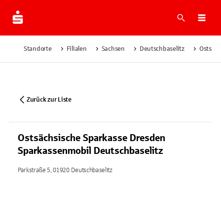
Suche
Navi
Standorte
Filialen
Sachsen
Deutschbaselitz
Ostsäch
Zurück zur Liste
Ostsächsische Sparkasse Dresden
Sparkassenmobil Deutschbaselitz
Parkstraße 5, 01920 Deutschbaselitz