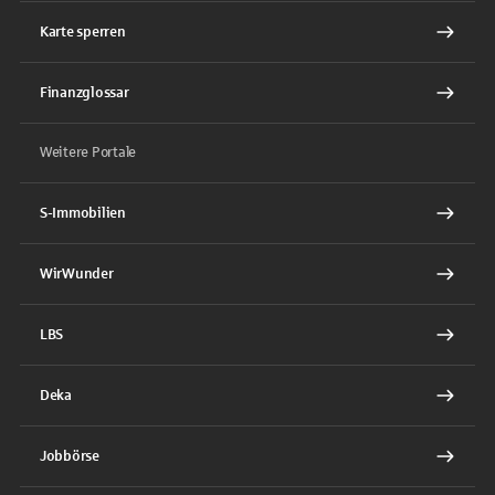
Karte sperren
Finanzglossar
Weitere Portale
S-Immobilien
WirWunder
LBS
Deka
Jobbörse