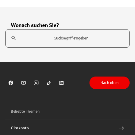
Wonach suchen Sie?
Suchfeld
Tippen Sie, um nach Themen zu suchen. Verwenden Sie die Pfeil-T
Nach oben
Sparkasse auf Facebook
Sparkasse auf Youtube
Sparkasse auf Instagram
Sparkasse auf TikTok
Sparkasse auf LinkedIn
Beliebte Themen
Girokonto