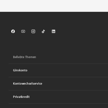
Sparkasse auf Facebook
Sparkasse auf Youtube
Sparkasse auf Instagram
Sparkasse auf TikTok
Sparkasse auf LinkedIn
Beliebte Themen
Girokonto
Kontowechselservice
Privatkredit