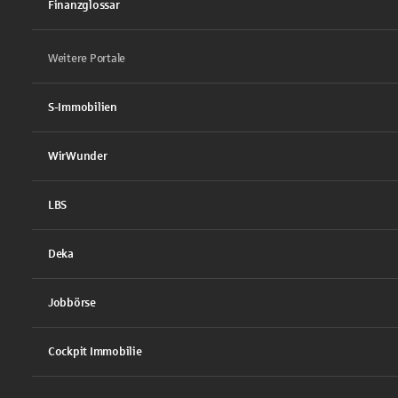
Finanzglossar
Weitere Portale
S-Immobilien
WirWunder
LBS
Deka
Jobbörse
Cockpit Immobilie