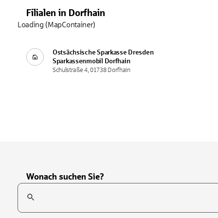
Filialen
in
Dorfhain
Loading (MapContainer)
Ostsächsische Sparkasse Dresden
Sparkassenmobil
Dorfhain
Schulstraße 4, 01738 Dorfhain
Wonach suchen Sie?
Suchfeld
Tippen Sie, um nach Themen zu suchen. Verwenden Sie die Pfei