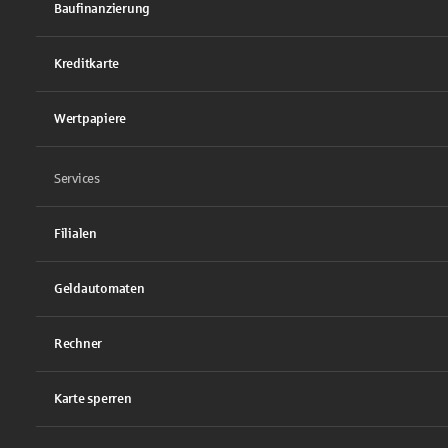
Baufinanzierung
Kreditkarte
Wertpapiere
Services
Filialen
Geldautomaten
Rechner
Karte sperren