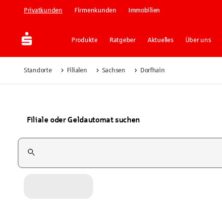
Privatkunden
Firmenkunden
Immobilien
Produkte
Ratgeber
Aktuelles
Über uns
Standorte
Filialen
Sachsen
Dorfhain
Filiale oder Geldautomat suchen
Suchfeld