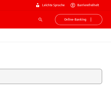
Leichte Sprache
Barrierefreiheit
Online-Banking
Suche