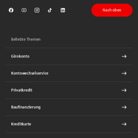
Nach oben
Sparkasse auf Facebook
Sparkasse auf Youtube
Sparkasse auf Instagram
Sparkasse auf TikTok
Sparkasse auf LinkedIn
Beliebte Themen
Girokonto
Kontowechselservice
Privatkredit
Baufinanzierung
Kreditkarte