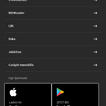
WirWunder
LBS
Deka
Jobbörse
Cockpit Immobilie
App Sparkasse
Laden im
JETZT BEI