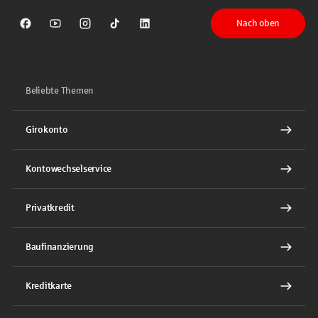
Nach oben
Sparkasse auf Facebook
Sparkasse auf Youtube
Sparkasse auf Instagram
Sparkasse auf TikTok
Sparkasse auf LinkedIn
Beliebte Themen
Girokonto
Kontowechselservice
Privatkredit
Baufinanzierung
Kreditkarte