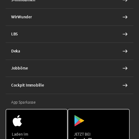
WirWunder
LBS
Deka
Jobbörse
Cockpit Immobilie
App Sparkasse
Laden im
JETZT BEI