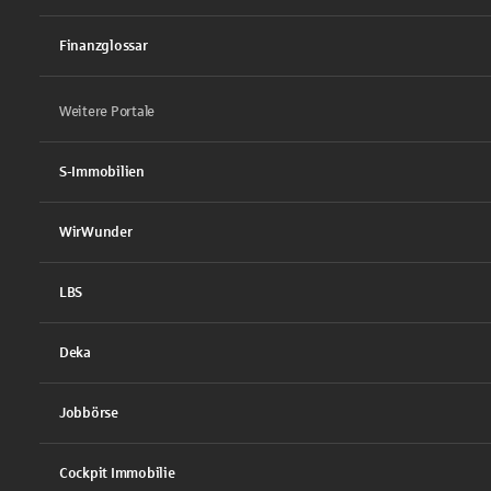
Finanzglossar
Weitere Portale
S-Immobilien
WirWunder
LBS
Deka
Jobbörse
Cockpit Immobilie