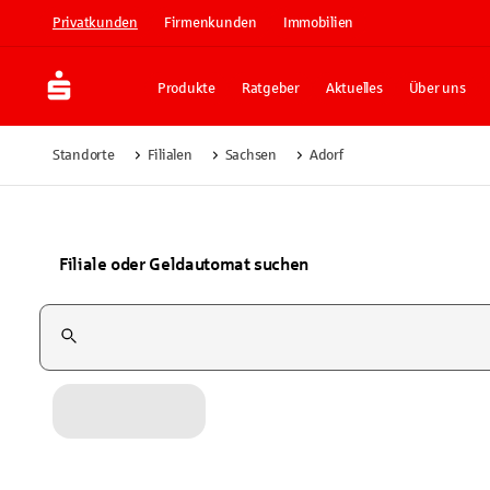
Privatkunden
Firmenkunden
Immobilien
Produkte
Ratgeber
Aktuelles
Über uns
Standorte
Filialen
Sachsen
Adorf
Filiale oder Geldautomat suchen
Suchfeld