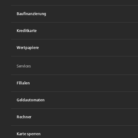
Baufinanzierung
Kreditkarte
Wertpapiere
Services
Filialen
Geldautomaten
Rechner
Karte sperren