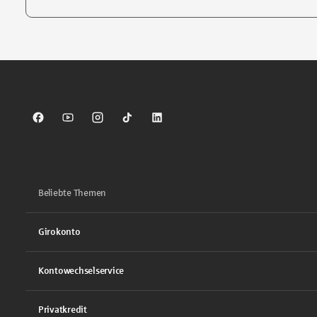
Tippen Sie, um nach Themen zu suchen. Verwenden Sie die Pfei
Sparkasse auf Facebook
Sparkasse auf Youtube
Sparkasse auf Instagram
Sparkasse auf TikTok
Sparkasse auf LinkedIn
Beliebte Themen
Girokonto
Kontowechselservice
Privatkredit