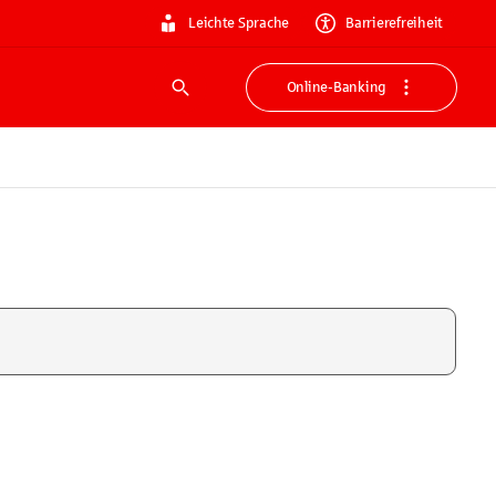
Leichte Sprache
Barrierefreiheit
Online-Banking
Suche