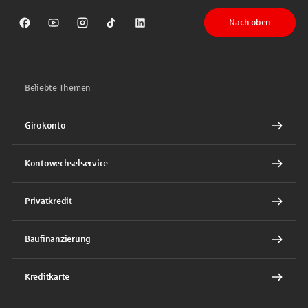
Nach oben
Sparkasse auf Facebook
Sparkasse auf Youtube
Sparkasse auf Instagram
Sparkasse auf TikTok
Sparkasse auf LinkedIn
Beliebte Themen
Girokonto
Kontowechselservice
Privatkredit
Baufinanzierung
Kreditkarte