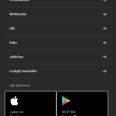
WirWunder
LBS
Deka
Jobbörse
Cockpit Immobilie
App Sparkasse
Laden im
JETZT BEI