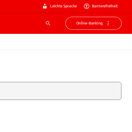
Leichte Sprache
Barrierefreiheit
Online-Banking
Suche