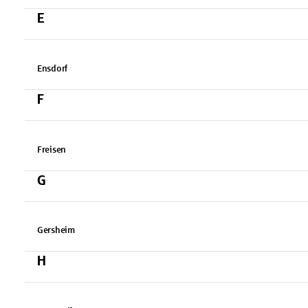
E
Ensdorf
F
Freisen
G
Gersheim
H