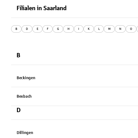
Filialen
in
Saarland
B
D
E
F
G
H
I
K
L
M
N
O
B
Beckingen
Bexbach
D
Dillingen