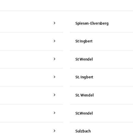
Spiesen-Elversberg
St Ingbert
St Wendel
St. Ingbert
St. Wendel
St.Wendel
Sulzbach