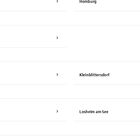
Homburg
Kleinblittersdorf
Losheim am See