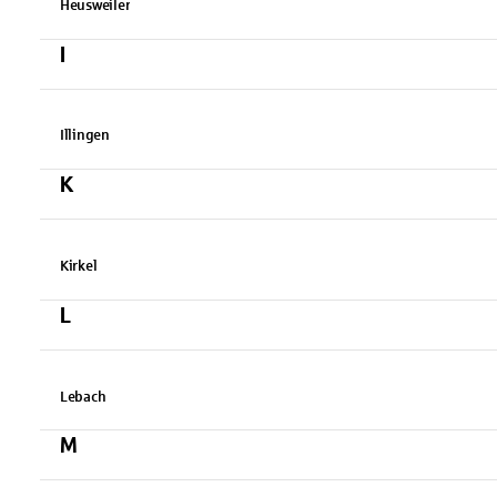
Heusweiler
I
Illingen
K
Kirkel
L
Lebach
M