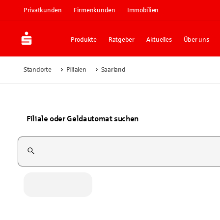
Privatkunden
Firmenkunden
Immobilien
Produkte
Ratgeber
Aktuelles
Über uns
Standorte
Filialen
Saarland
Filiale oder Geldautomat suchen
Suchfeld