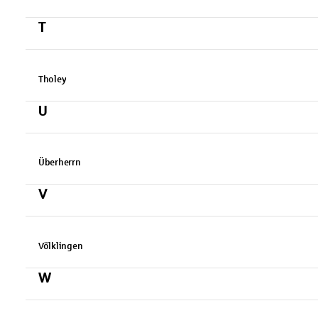
T
Tholey
U
Überherrn
V
Völklingen
W