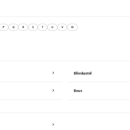
P
Q
R
S
T
U
V
W
Blieskastel
Bous