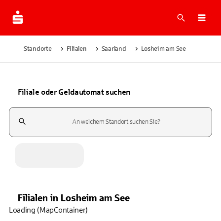
Suche
Navi
Standorte
Filialen
Saarland
Losheim am See
Filiale oder Geldautomat suchen
Suchfeld
Filialen
in
Losheim am See
Loading (MapContainer)