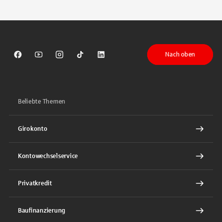
Tippen Sie, um nach Themen zu suchen. Verwenden Sie die Pfeil-T
Nach oben
Sparkasse auf Facebook
Sparkasse auf Youtube
Sparkasse auf Instagram
Sparkasse auf TikTok
Sparkasse auf LinkedIn
Beliebte Themen
Girokonto
Kontowechselservice
Privatkredit
Baufinanzierung