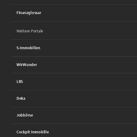
Finanzglossar
Weitere Portale
S-Immobilien
WirWunder
LBS
Deka
Jobbörse
Cockpit Immobilie