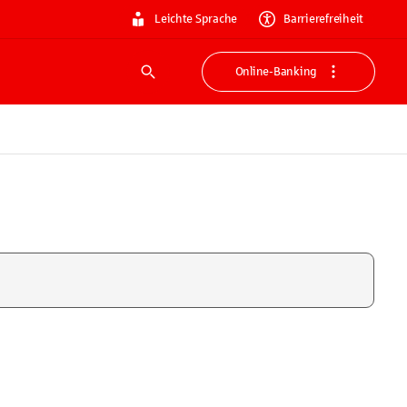
Leichte Sprache
Barrierefreiheit
Online-Banking
Suche