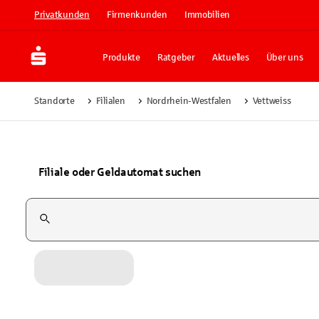
Privatkunden
Firmenkunden
Immobilien
Produkte
Ratgeber
Aktuelles
Über uns
Standorte
Filialen
Nordrhein-Westfalen
Vettweiss
Filiale oder Geldautomat suchen
Suchfeld