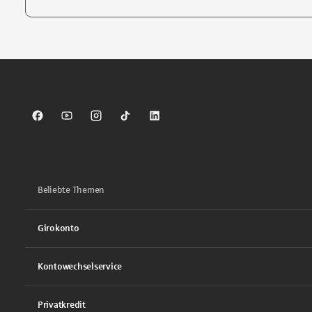
Tippen Sie, um nach Themen zu suchen. Verwenden Sie die Pfei
Sparkasse auf Facebook
Sparkasse auf Youtube
Sparkasse auf Instagram
Sparkasse auf TikTok
Sparkasse auf LinkedIn
Beliebte Themen
Girokonto
Kontowechselservice
Privatkredit