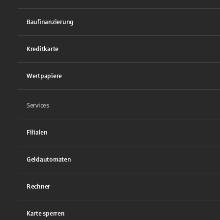
Baufinanzierung
Kreditkarte
Wertpapiere
Services
Filialen
Geldautomaten
Rechner
Karte sperren