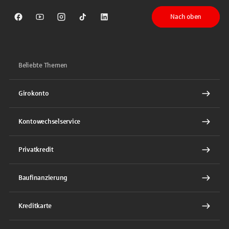
Nach oben
Sparkasse auf Facebook
Sparkasse auf Youtube
Sparkasse auf Instagram
Sparkasse auf TikTok
Sparkasse auf LinkedIn
Beliebte Themen
Girokonto
Kontowechselservice
Privatkredit
Baufinanzierung
Kreditkarte