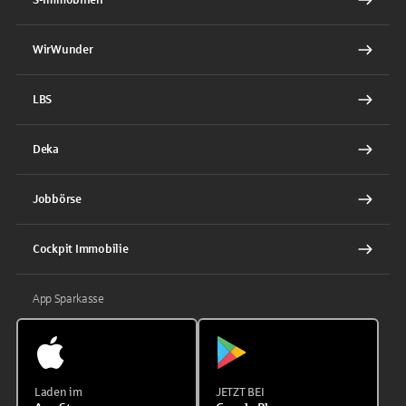
WirWunder
LBS
Deka
Jobbörse
Cockpit Immobilie
App Sparkasse
Laden im
JETZT BEI