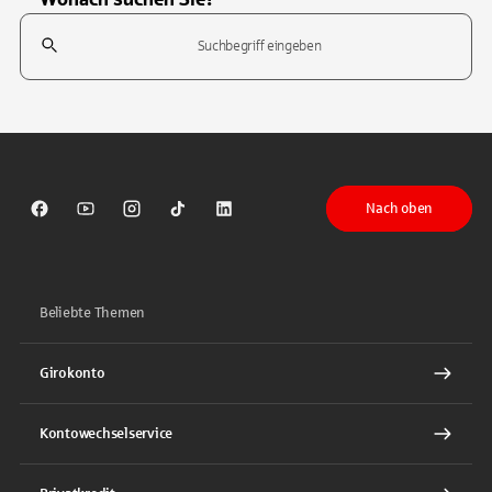
Suchfeld
Tippen Sie, um nach Themen zu suchen. Verwenden Sie die Pfeil-T
Nach oben
Sparkasse auf Facebook
Sparkasse auf Youtube
Sparkasse auf Instagram
Sparkasse auf TikTok
Sparkasse auf LinkedIn
Beliebte Themen
Girokonto
Kontowechselservice