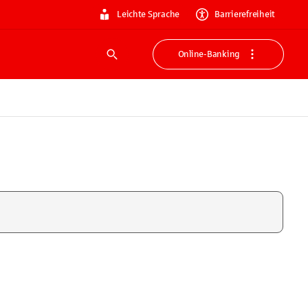
Leichte Sprache
Barrierefreiheit
Online-Banking
Suche