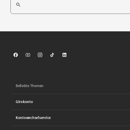
Tippen Sie, um nach Themen zu suchen. Verwenden Sie die Pfei
Sparkasse auf Facebook
Sparkasse auf Youtube
Sparkasse auf Instagram
Sparkasse auf TikTok
Sparkasse auf LinkedIn
Beliebte Themen
Girokonto
Kontowechselservice