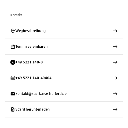
Kontakt
Wegbeschreibung
Termin vereinbaren
+
49
5221
140-0
+
49
5221
140-40404
kontakt@sparkasse-herford.de
vCard herunterladen