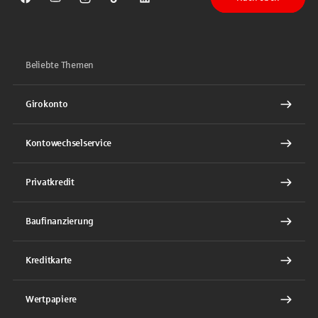
Sparkasse auf Facebook
Sparkasse auf Youtube
Sparkasse auf Instagram
Sparkasse auf TikTok
Sparkasse auf LinkedIn
Beliebte Themen
Girokonto
Kontowechselservice
Privatkredit
Baufinanzierung
Kreditkarte
Wertpapiere