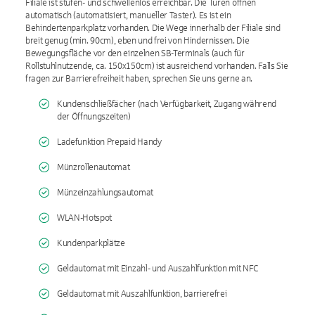
Filiale ist stufen- und schwellenlos erreichbar. Die Türen öffnen
automatisch (automatisiert, manueller Taster). Es ist ein
Behindertenparkplatz vorhanden. Die Wege innerhalb der Filiale sind
breit genug (min. 90cm), eben und frei von Hindernissen. Die
Bewegungsfläche vor den einzelnen SB-Terminals (auch für
Rollstuhlnutzende, ca. 150x150cm) ist ausreichend vorhanden. Falls Sie
fragen zur Barrierefreiheit haben, sprechen Sie uns gerne an.
Kundenschließfächer (nach Verfügbarkeit, Zugang während
der Öffnungszeiten)
Ladefunktion Prepaid Handy
Münzrollenautomat
Münzeinzahlungsautomat
WLAN-Hotspot
Kundenparkplätze
Geldautomat mit Einzahl- und Auszahlfunktion mit NFC
Geldautomat mit Auszahlfunktion, barrierefrei