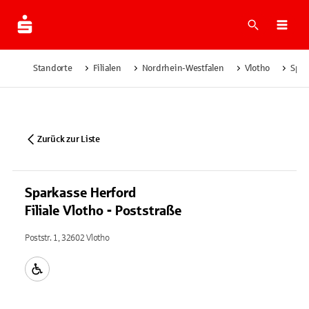
Suche
Navi
Standorte
Filialen
Nordrhein-Westfalen
Vlotho
Spar
Zurück zur Liste
Sparkasse Herford
Filiale Vlotho - Poststraße
Poststr. 1, 32602 Vlotho