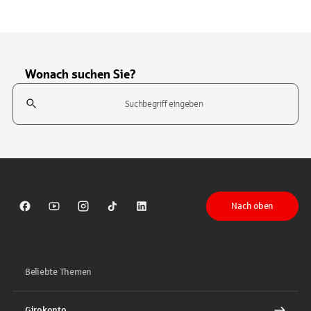
Wonach suchen Sie?
Suchfeld
Tippen Sie, um nach Themen zu suchen. Verwenden Sie die Pfeil-T
Nach oben
Sparkasse auf Facebook
Sparkasse auf Youtube
Sparkasse auf Instagram
Sparkasse auf TikTok
Sparkasse auf LinkedIn
Beliebte Themen
Girokonto