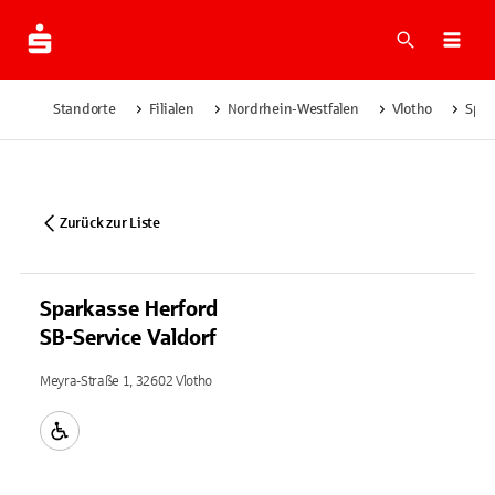
Suche
Navi
Standorte
Filialen
Nordrhein-Westfalen
Vlotho
Spar
Zurück zur Liste
Sparkasse Herford
SB-Service Valdorf
Meyra-Straße 1, 32602 Vlotho