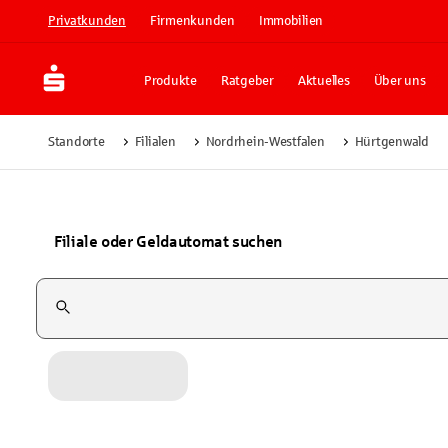
Privatkunden
Firmenkunden
Immobilien
Produkte
Ratgeber
Aktuelles
Über uns
Standorte
Filialen
Nordrhein-Westfalen
Hürtgenwald
Filiale oder Geldautomat suchen
Suchfeld