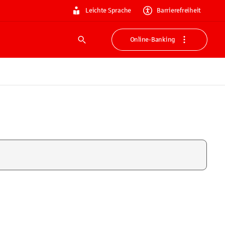
Leichte Sprache
Barrierefreiheit
Online-Banking
Suche