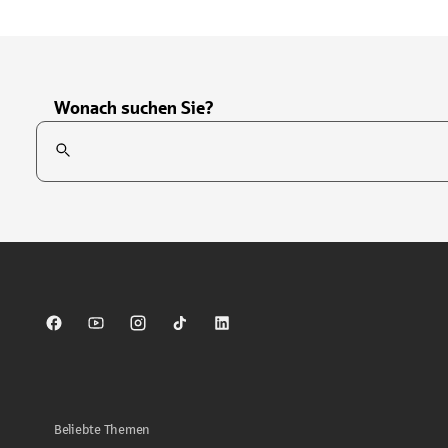
Wonach suchen Sie?
Suchfeld
Tippen Sie, um nach Themen zu suchen. Verwenden Sie die Pfei
Sparkasse auf Facebook
Sparkasse auf Youtube
Sparkasse auf Instagram
Sparkasse auf TikTok
Sparkasse auf LinkedIn
Beliebte Themen