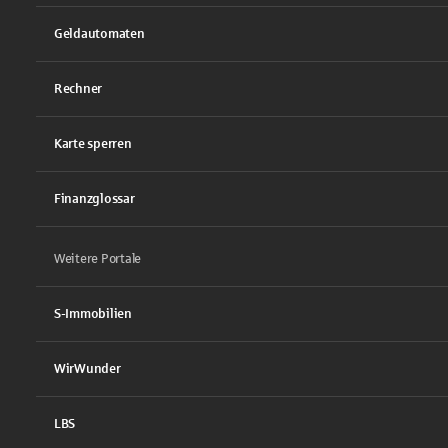
Geldautomaten
Rechner
Karte sperren
Finanzglossar
Weitere Portale
S-Immobilien
WirWunder
LBS