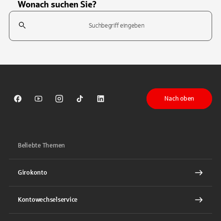
Wonach suchen Sie?
Suchfeld
Tippen Sie, um nach Themen zu suchen. Verwenden Sie die Pfeil-T
Nach oben
Sparkasse auf Facebook
Sparkasse auf Youtube
Sparkasse auf Instagram
Sparkasse auf TikTok
Sparkasse auf LinkedIn
Beliebte Themen
Girokonto
Kontowechselservice