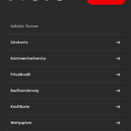
Sparkasse auf Facebook
Sparkasse auf Youtube
Sparkasse auf Instagram
Sparkasse auf TikTok
Sparkasse auf LinkedIn
Beliebte Themen
Girokonto
Kontowechselservice
Privatkredit
Baufinanzierung
Kreditkarte
Wertpapiere