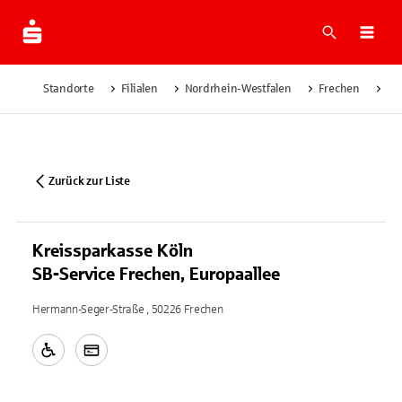
Suche
Navi
Standorte
Filialen
Nordrhein-Westfalen
Frechen
Kr
Zurück zur Liste
Kreissparkasse Köln
SB-Service Frechen, Europaallee
Hermann-Seger-Straße , 50226 Frechen