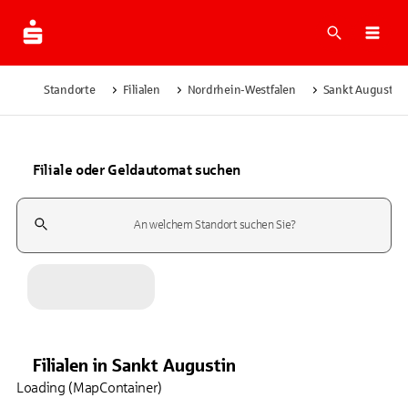
Suche
Navi
Standorte
Filialen
Nordrhein-Westfalen
Sankt Augustin
Filiale oder Geldautomat suchen
Suchfeld
Filialen
in
Sankt Augustin
Loading (MapContainer)