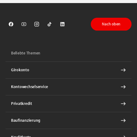
Nach oben
Sparkasse auf Facebook
Sparkasse auf Youtube
Sparkasse auf Instagram
Sparkasse auf TikTok
Sparkasse auf LinkedIn
Beliebte Themen
Girokonto
Kontowechselservice
Privatkredit
Baufinanzierung