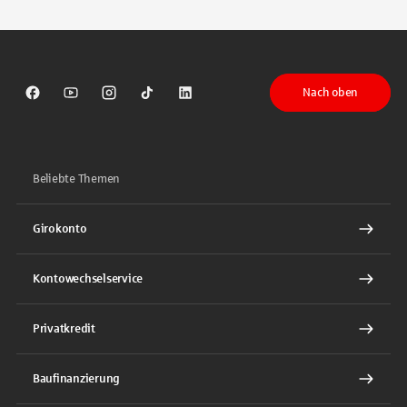
Nach oben
Sparkasse auf Facebook
Sparkasse auf Youtube
Sparkasse auf Instagram
Sparkasse auf TikTok
Sparkasse auf LinkedIn
Beliebte Themen
Girokonto
Kontowechselservice
Privatkredit
Baufinanzierung