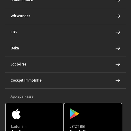
WirWunder
LBS
Deka
Jobbörse
Cockpit Immobilie
App Sparkasse
Laden im
JETZT BEI