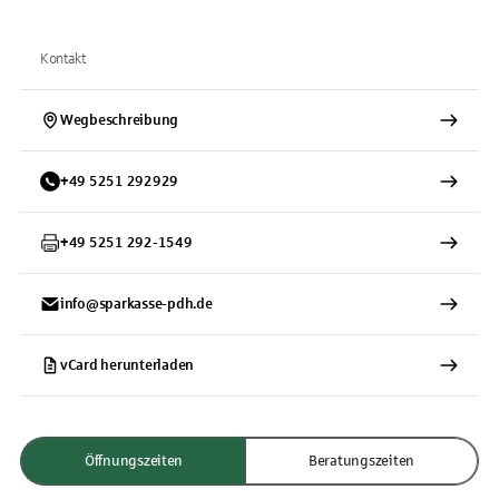
Kontakt
Wegbeschreibung
+
49
5251
292929
+
49
5251
292-1549
info@sparkasse-pdh.de
vCard herunterladen
Öffnungszeiten
Beratungszeiten