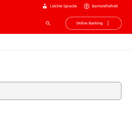
Leichte Sprache
Barrierefreiheit
Online-Banking
Suche