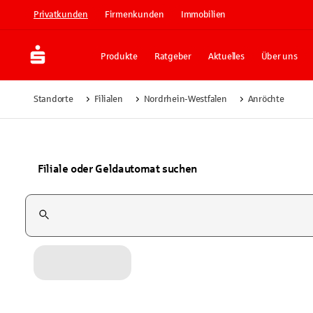
Privatkunden
Firmenkunden
Immobilien
Produkte
Ratgeber
Aktuelles
Über uns
Standorte
Filialen
Nordrhein-Westfalen
Anröchte
Filiale oder Geldautomat suchen
Suchfeld