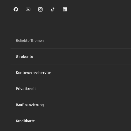
Sparkasse auf Facebook
Sparkasse auf Youtube
Sparkasse auf Instagram
Sparkasse auf TikTok
Sparkasse auf LinkedIn
Beliebte Themen
Girokonto
Kontowechselservice
Privatkredit
Baufinanzierung
Kreditkarte