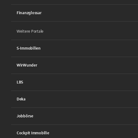
Finanzglossar
Weitere Portale
S-Immobilien
WirWunder
LBS
Deka
Jobbörse
Cockpit Immobilie