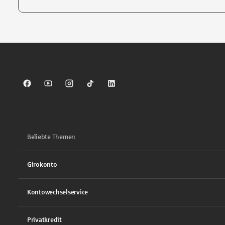
Tippen Sie, um nach Themen zu suchen. Verwenden Sie die Pfei
Sparkasse auf Facebook
Sparkasse auf Youtube
Sparkasse auf Instagram
Sparkasse auf TikTok
Sparkasse auf LinkedIn
Beliebte Themen
Girokonto
Kontowechselservice
Privatkredit