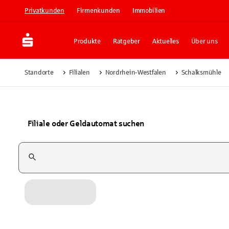
Privatkunden
Firmenkunden
Immobilien
Produkte
Ratgeber
Aktuelles
Über uns
Standorte
Filialen
Nordrhein-Westfalen
Schalksmühle
Filiale oder Geldautomat suchen
Suchfeld