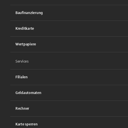
Baufinanzierung
Kreditkarte
Wertpapiere
Services
Filialen
Geldautomaten
Rechner
Karte sperren