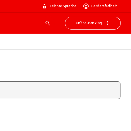
Leichte Sprache
Barrierefreiheit
Online-Banking
Suche