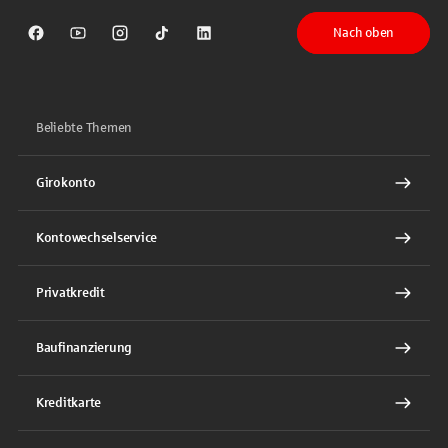
Nach oben
Sparkasse auf Facebook
Sparkasse auf Youtube
Sparkasse auf Instagram
Sparkasse auf TikTok
Sparkasse auf LinkedIn
Beliebte Themen
Girokonto
Kontowechselservice
Privatkredit
Baufinanzierung
Kreditkarte