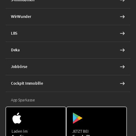
WirWunder
LBS
Deka
Jobbörse
Cockpit Immobilie
App Sparkasse
Laden im
JETZT BEI