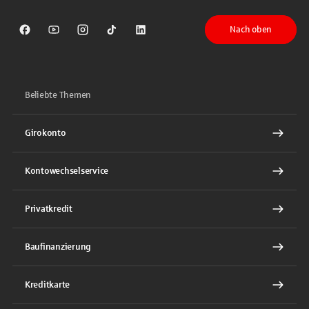
Nach oben
Sparkasse auf Facebook
Sparkasse auf Youtube
Sparkasse auf Instagram
Sparkasse auf TikTok
Sparkasse auf LinkedIn
Beliebte Themen
Girokonto
Kontowechselservice
Privatkredit
Baufinanzierung
Kreditkarte