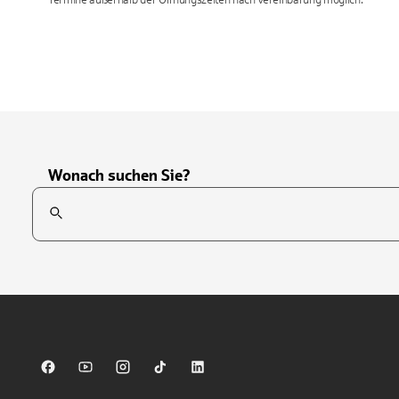
Termine außerhalb der Öffnungszeiten nach Vereinbarung möglich.
Wonach suchen Sie?
Suchfeld
Tippen Sie, um nach Themen zu suchen. Verwenden Sie die Pfei
Sparkasse auf Facebook
Sparkasse auf Youtube
Sparkasse auf Instagram
Sparkasse auf TikTok
Sparkasse auf LinkedIn