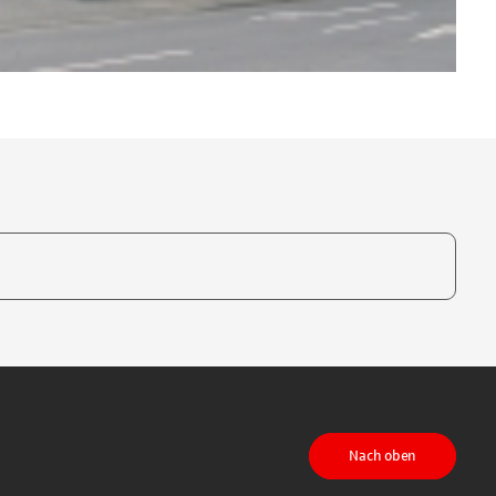
te, um auszuwählen
Nach oben