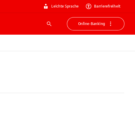
Leichte Sprache
Barrierefreiheit
Online-Banking
Suche