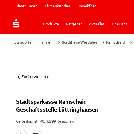
Privatkunden
Firmenkunden
Immobilien
Produkte
Ratgeber
Aktuelles
Über uns
Standorte
Filialen
Nordrhein-Westfalen
Remscheid
Zurück zur Liste
Stadtsparkasse Remscheid
Geschäftsstelle Lüttringhausen
Gertenbachstr. 40, 42899 Remscheid