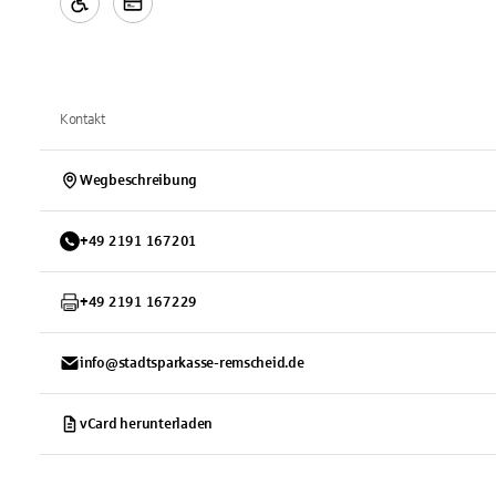
Kontakt
Wegbeschreibung
+
49
2191
167201
+
49
2191
167229
info@stadtsparkasse-remscheid.de
vCard herunterladen