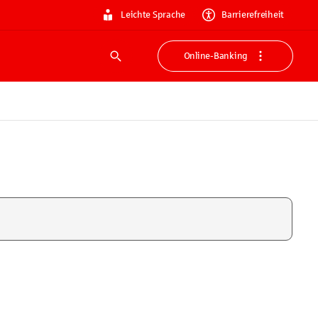
Leichte Sprache
Barrierefreiheit
Online-Banking
Suche