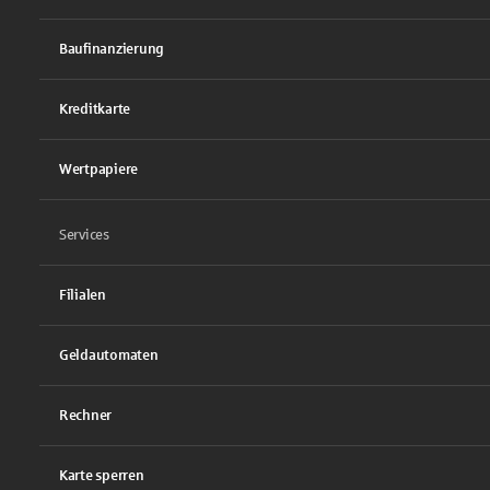
Baufinanzierung
Kreditkarte
Wertpapiere
Services
Filialen
Geldautomaten
Rechner
Karte sperren