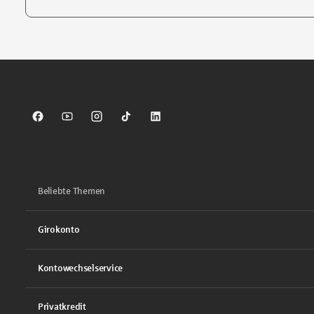
Tippen Sie, um nach Themen zu suchen. Verwenden Sie die Pfei
Sparkasse auf Facebook
Sparkasse auf Youtube
Sparkasse auf Instagram
Sparkasse auf TikTok
Sparkasse auf LinkedIn
Beliebte Themen
Girokonto
Kontowechselservice
Privatkredit