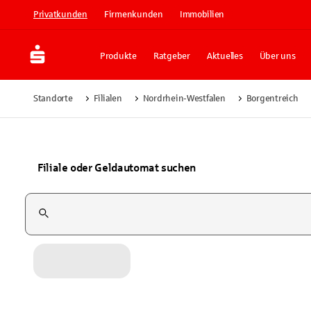
Privatkunden
Firmenkunden
Immobilien
Produkte
Ratgeber
Aktuelles
Über uns
Standorte
Filialen
Nordrhein-Westfalen
Borgentreich
Filiale oder Geldautomat suchen
Suchfeld