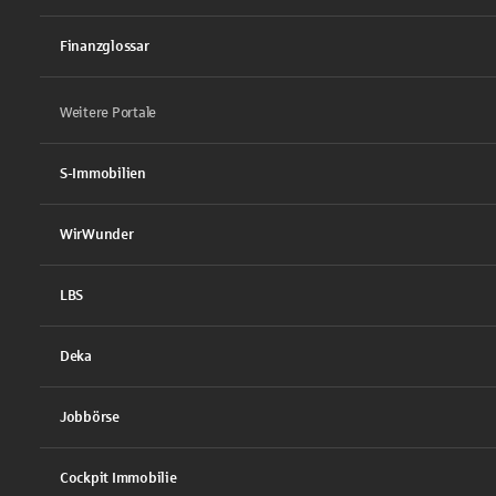
Finanzglossar
Weitere Portale
S-Immobilien
WirWunder
LBS
Deka
Jobbörse
Cockpit Immobilie