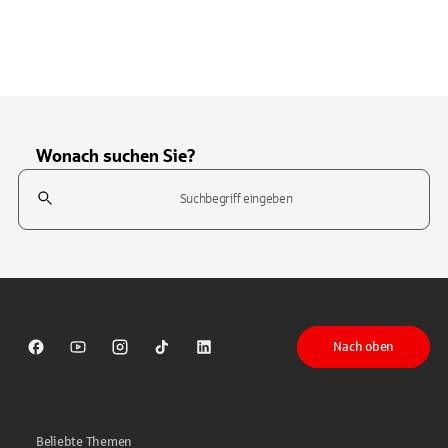
Wonach suchen Sie?
Suchfeld
Tippen Sie, um nach Themen zu suchen. Verwenden Sie die Pfeil-T
Nach oben
Sparkasse auf Facebook
Sparkasse auf Youtube
Sparkasse auf Instagram
Sparkasse auf TikTok
Sparkasse auf LinkedIn
Beliebte Themen