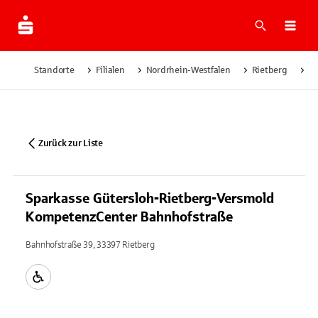
Suche
Navi
Standorte
Filialen
Nordrhein-Westfalen
Rietberg
Sp
Zurück zur Liste
Sparkasse Gütersloh-Rietberg-Versmold
KompetenzCenter Bahnhofstraße
Bahnhofstraße 39, 33397 Rietberg