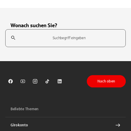
Wonach suchen Sie?
Suchfeld
Tippen Sie, um nach Themen zu suchen. Verwenden Sie die Pfeil-T
Nach oben
Sparkasse auf Facebook
Sparkasse auf Youtube
Sparkasse auf Instagram
Sparkasse auf TikTok
Sparkasse auf LinkedIn
Beliebte Themen
Girokonto