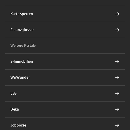
Karte sperren
Finanzglossar
Weitere Portale
S-Immobilien
WirWunder
LBS
Deka
Jobbörse