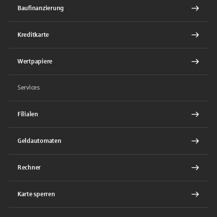
Baufinanzierung
Kreditkarte
Wertpapiere
Services
Filialen
Geldautomaten
Rechner
Karte sperren