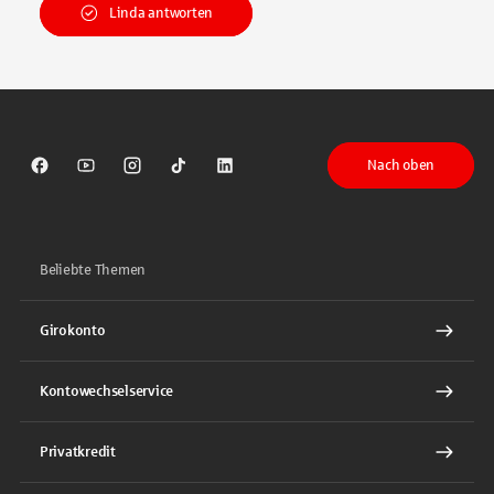
Linda antworten
Nach oben
Sparkasse auf Facebook
Sparkasse auf Youtube
Sparkasse auf Instagram
Sparkasse auf TikTok
Sparkasse auf LinkedIn
Beliebte Themen
Girokonto
Kontowechselservice
Privatkredit