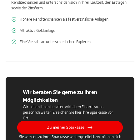
Renditechancen und unterscheiden sich in ihrer Laufzeit, den Erträgen
sowie der Zinsform.
Höhere Renditenchancen als festverzinsliche Anlagen
Attraktive Geldanlage
Eine Vielzahl an unterschiedlichen Papieren
Wir beraten Sie gerne zu Ihren
Möglichkeiten
Wir helfen Ihnen bei allen wichtigen Finanzfragen
persönlich weiter. Erreichen Sie hier Ihre Sparkasse vor
Ort.
Zu meiner Sparkasse
Sie werden zu Ihrer Sparkasse weitergeleitet bzw. können sich