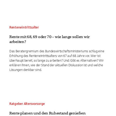
Renteneintrittsalter
Rente mit 68, 69 oder 70 – wie lange sollen wir
arbeiten?
Das Beratergremium des Bundeswirtschaftsministeriums schlug eine
Erhöhung des Renteneintrittsalters von 67 auf 68 Jahre vor. Wer ist
überhaupt bereit, so lange zu arbeiten? Und: Gibt es Alternativen? Wir
erklären Ihnen, wie der Stand der aktuellen Diskussion ist und welche
Lösungen denkbar sind.
Ratgeber Altersvorsorge
Rente planen und den Ruhestand genießen