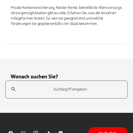
Private Rentenversicherung, Riester-Rente, betriebliche Altersvorsorge.
Vorsorgemöglichkeiten gibt es viele. Erfahren Sie, was die einzelnen
Anlageformen leisten, für wen sie geeignet sind und welche
Förderungen Sie gegebenenfalls vom Staat bekommen.
Wonach suchen Sie?
Suchfeld
Tippen Sie, um nach Themen zu suchen. Verwenden Sie die Pfeil-T