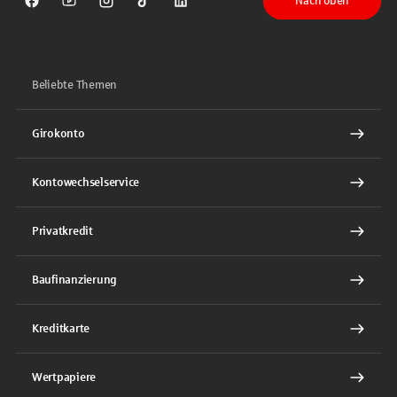
Nach oben
Sparkasse auf Facebook
Sparkasse auf Youtube
Sparkasse auf Instagram
Sparkasse auf TikTok
Sparkasse auf LinkedIn
Beliebte Themen
Girokonto
Kontowechselservice
Privatkredit
Baufinanzierung
Kreditkarte
Wertpapiere