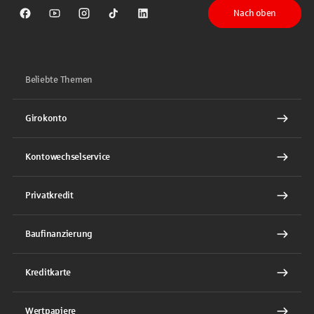
Nach oben
Sparkasse auf Facebook
Sparkasse auf Youtube
Sparkasse auf Instagram
Sparkasse auf TikTok
Sparkasse auf LinkedIn
Beliebte Themen
Girokonto
Kontowechselservice
Privatkredit
Baufinanzierung
Kreditkarte
Wertpapiere