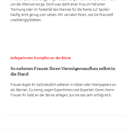
um die Altersvorsorge. Doch was steht einer Frau im Fall einer
Trennung oder im Todesfall des Mannes für die Rente zu? Spoiler:
häufig nicht genug zum Leben. Wir verraten Ihnen, wie Sie finanziell
unabhängig bleiben.
Anlegerinnen trumpfen an der Börse
So nehmen Frauen Ihren Vermögensaufbau selbst in
die Hand
Frauen legen ihr Geld deutlich seltener in Aktien oder Wertpapiere an
als Männer. Zu wenig, sagen Expertinnen und Experten. Denn: Wenn
Frauen ihr Geld an der Börse anlegen, tun sie das sehr erfolgreich.