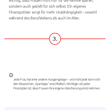
wichtig, dass Frauen nicht nur für die Familie sparen,
sondern auch gezielt für sich selbst. Ein eigenes
Finanzpolster sorgt für mehr Unabhängigkeit – sowohl
während des Berufslebens als auch im Alter.
3.
Schritt
Jede Frau hat eine andere Ausgangslage – und nicht jede kann sich
den klassischen „Spartipps“ anschließen. Wichtiger als jeder
Finanzplan ist, dass Frauen ihre eigene Absicherung ernst nehmen.